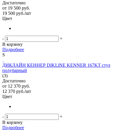
Достаточно
от
19 500 руб.
19 500
руб.
/шт
Цвет
-
+
В корзину
Подробнее
S
ДИКЛАЙН КЕННЕР DIKLlNE KENNER 167KT стул
полубарный
(3)
Достаточно
от
12 370 руб.
12 370
руб.
/шт
Цвет
-
+
В корзину
Подробнее