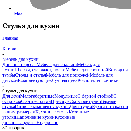
Max
Стулья для кухни
Главная
-
Каталог
-
Мебель для кухни
Диваны и кресла
Мебель для спальни
Мебель для
кухни
Шкафы, стеллажи, полки
Мебель для гостиной
Комоды и
тумбы
Столы и стулья
Мебель для прихожей
Мебель для
детской
Комплектующие
Лучшая цена
Комплекты
Новинки
-
Стулья для кухни
Для дачи
Малогабаритные
Модульные
С барной стойкой
С
островом
С антресолями
Премиум
Скрытые ручки
Барные
стулья
Готовые комплекты кухонь
Для студии
Кухни на заказ по
вашим размерам
Кухонные столы
Кухонные
уголки
Наполнение кухни
Кухонные
диваны
Табуреты
Недорогие
87 товаров