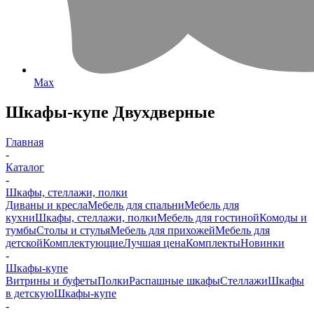
Max
Шкафы-купе Двухдверные
Главная
-
Каталог
-
Шкафы, стеллажи, полки
Диваны и кресла
Мебель для спальни
Мебель для
кухни
Шкафы, стеллажи, полки
Мебель для гостиной
Комоды и
тумбы
Столы и стулья
Мебель для прихожей
Мебель для
детской
Комплектующие
Лучшая цена
Комплекты
Новинки
-
Шкафы-купе
Витрины и буфеты
Полки
Распашные шкафы
Стеллажи
Шкафы
в детскую
Шкафы-купе
-