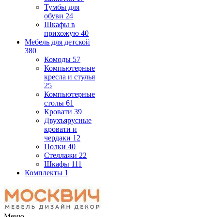
Тумбы для
обуви
24
Шкафы в
прихожую
40
Мебель для детской
380
Комоды
57
Компьютерные
кресла и стулья
25
Компьютерные
столы
61
Кровати
39
Двухъярусные
кровати и
чердаки
12
Полки
40
Стеллажи
22
Шкафы
111
Комплекты
1
Меню