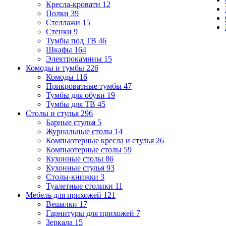
Кресла-кровати
12
Полки
39
Стеллажи
15
Стенки
9
Тумбы под ТВ
46
Шкафы
164
Электрокамины
15
Комоды и тумбы
226
Комоды
116
Прикроватные тумбы
47
Тумбы для обуви
19
Тумбы для ТВ
45
Столы и стулья
296
Барные стулья
5
Журнальные столы
14
Компьютерные кресла и стулья
26
Компьютерные столы
59
Кухонные столы
86
Кухонные стулья
93
Столы-книжки
3
Туалетные столики
11
Мебель для прихожей
121
Вешалки
17
Гарнитуры для прихожей
7
Зеркала
15