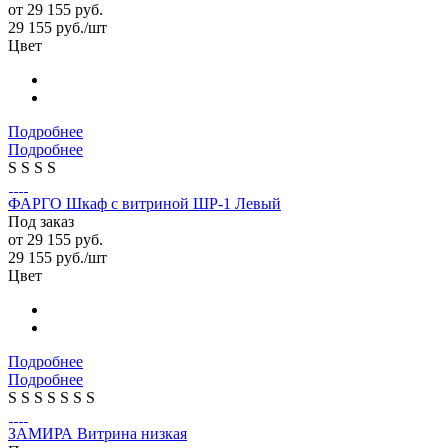
от
29 155 руб.
29 155
руб.
/шт
Цвет
Подробнее
Подробнее
S
S
S
S
ФАРГО Шкаф с витриной ШР-1 Левый
Под заказ
от
29 155 руб.
29 155
руб.
/шт
Цвет
Подробнее
Подробнее
S
S
S
S
S
S
S
ЗАМИРА Витрина низкая