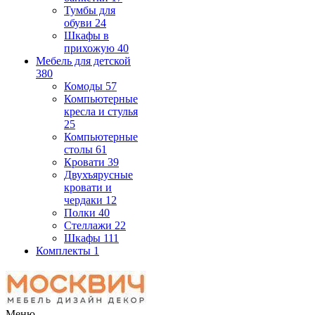
Тумбы для
обуви
24
Шкафы в
прихожую
40
Мебель для детской
380
Комоды
57
Компьютерные
кресла и стулья
25
Компьютерные
столы
61
Кровати
39
Двухъярусные
кровати и
чердаки
12
Полки
40
Стеллажи
22
Шкафы
111
Комплекты
1
Меню