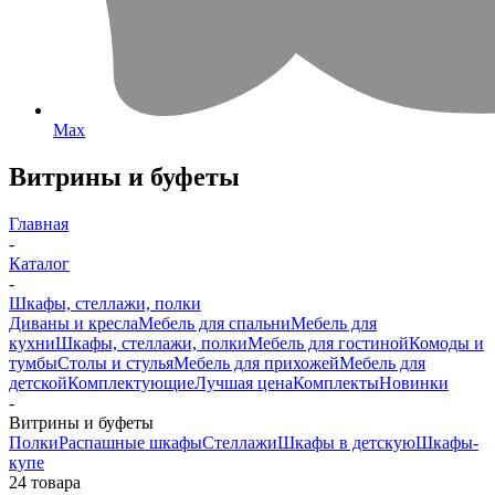
Max
Витрины и буфеты
Главная
-
Каталог
-
Шкафы, стеллажи, полки
Диваны и кресла
Мебель для спальни
Мебель для
кухни
Шкафы, стеллажи, полки
Мебель для гостиной
Комоды и
тумбы
Столы и стулья
Мебель для прихожей
Мебель для
детской
Комплектующие
Лучшая цена
Комплекты
Новинки
-
Витрины и буфеты
Полки
Распашные шкафы
Стеллажи
Шкафы в детскую
Шкафы-
купе
24 товара