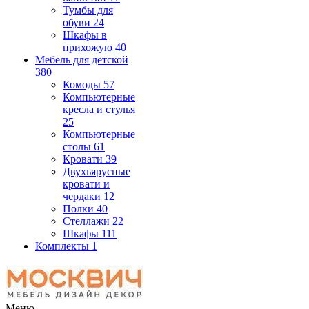
Тумбы для
обуви
24
Шкафы в
прихожую
40
Мебель для детской
380
Комоды
57
Компьютерные
кресла и стулья
25
Компьютерные
столы
61
Кровати
39
Двухъярусные
кровати и
чердаки
12
Полки
40
Стеллажи
22
Шкафы
111
Комплекты
1
Меню