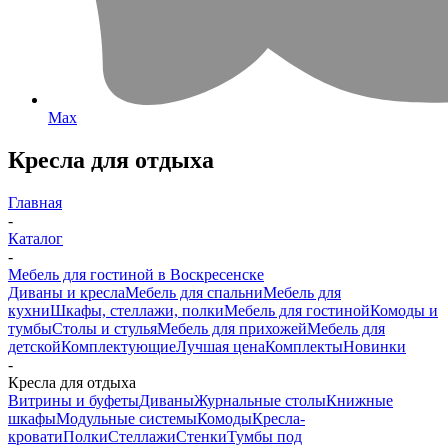
Max
Кресла для отдыха
Главная
-
Каталог
-
Мебель для гостиной в Воскресенске
Диваны и кресла
Мебель для спальни
Мебель для
кухни
Шкафы, стеллажи, полки
Мебель для гостиной
Комоды и
тумбы
Столы и стулья
Мебель для прихожей
Мебель для
детской
Комплектующие
Лучшая цена
Комплекты
Новинки
-
Кресла для отдыха
Витрины и буфеты
Диваны
Журнальные столы
Книжные
шкафы
Модульные системы
Комоды
Кресла-
кровати
Полки
Стеллажи
Стенки
Тумбы под