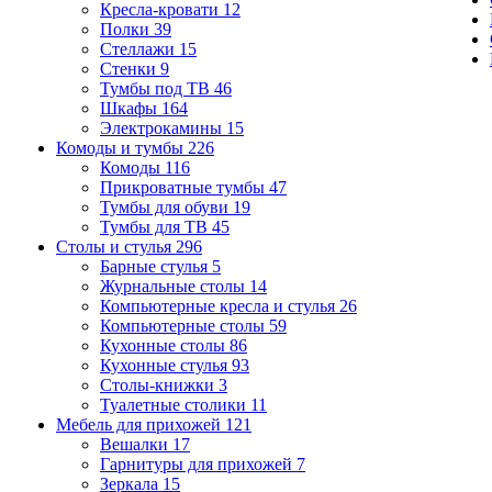
Кресла-кровати
12
Полки
39
Стеллажи
15
Стенки
9
Тумбы под ТВ
46
Шкафы
164
Электрокамины
15
Комоды и тумбы
226
Комоды
116
Прикроватные тумбы
47
Тумбы для обуви
19
Тумбы для ТВ
45
Столы и стулья
296
Барные стулья
5
Журнальные столы
14
Компьютерные кресла и стулья
26
Компьютерные столы
59
Кухонные столы
86
Кухонные стулья
93
Столы-книжки
3
Туалетные столики
11
Мебель для прихожей
121
Вешалки
17
Гарнитуры для прихожей
7
Зеркала
15