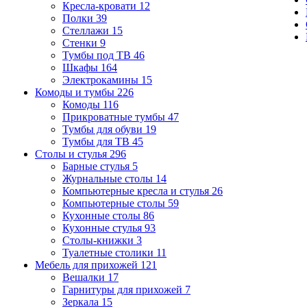
Кресла-кровати
12
Полки
39
Стеллажи
15
Стенки
9
Тумбы под ТВ
46
Шкафы
164
Электрокамины
15
Комоды и тумбы
226
Комоды
116
Прикроватные тумбы
47
Тумбы для обуви
19
Тумбы для ТВ
45
Столы и стулья
296
Барные стулья
5
Журнальные столы
14
Компьютерные кресла и стулья
26
Компьютерные столы
59
Кухонные столы
86
Кухонные стулья
93
Столы-книжки
3
Туалетные столики
11
Мебель для прихожей
121
Вешалки
17
Гарнитуры для прихожей
7
Зеркала
15