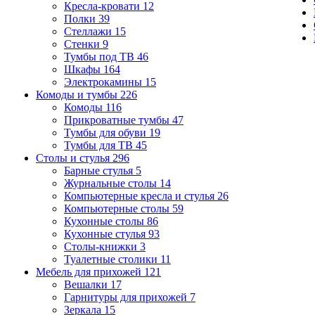
Кресла-кровати
12
Полки
39
Стеллажи
15
Стенки
9
Тумбы под ТВ
46
Шкафы
164
Электрокамины
15
Комоды и тумбы
226
Комоды
116
Прикроватные тумбы
47
Тумбы для обуви
19
Тумбы для ТВ
45
Столы и стулья
296
Барные стулья
5
Журнальные столы
14
Компьютерные кресла и стулья
26
Компьютерные столы
59
Кухонные столы
86
Кухонные стулья
93
Столы-книжки
3
Туалетные столики
11
Мебель для прихожей
121
Вешалки
17
Гарнитуры для прихожей
7
Зеркала
15