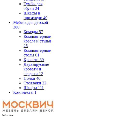
Тумбы для
обуви
24
Шкафы в
прихожую
40
Мебель для детской
380
Комоды
57
Компьютерные
кресла и стулья
25
Компьютерные
столы
61
Кровати
39
Двухъярусные
кровати и
чердаки
12
Полки
40
Стеллажи
22
Шкафы
111
Комплекты
1
Меню