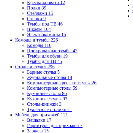
Кресла-кровати
12
Полки
39
Стеллажи
15
Стенки
9
Тумбы под ТВ
46
Шкафы
164
Электрокамины
15
Комоды и тумбы
226
Комоды
116
Прикроватные тумбы
47
Тумбы для обуви
19
Тумбы для ТВ
45
Столы и стулья
296
Барные стулья
5
Журнальные столы
14
Компьютерные кресла и стулья
26
Компьютерные столы
59
Кухонные столы
86
Кухонные стулья
93
Столы-книжки
3
Туалетные столики
11
Мебель для прихожей
121
Вешалки
17
Гарнитуры для прихожей
7
Зеркала
15