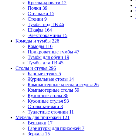
Кресла-кровати
12
Полки
39
Стеллажи
15
Стенки
9
Тумбы под ТВ
46
Шкафы
164
Электрокамины
15
Комоды и тумбы
226
Комоды
116
Прикроватные тумбы
47
Тумбы для обуви
19
Тумбы для ТВ
45
Столы и стулья
296
Барные стулья
5
Журнальные столы
14
Компьютерные кресла и стулья
26
Компьютерные столы
59
Кухонные столы
86
Кухонные стулья
93
Столы-книжки
3
Туалетные столики
11
Мебель для прихожей
121
Вешалки
17
Гарнитуры для прихожей
7
Зеркала
15