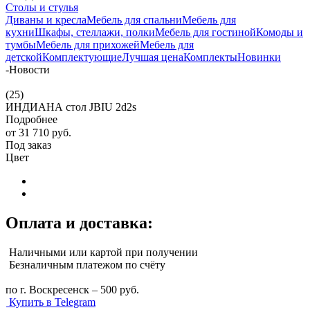
Столы и стулья
Диваны и кресла
Мебель для спальни
Мебель для
кухни
Шкафы, стеллажи, полки
Мебель для гостиной
Комоды и
тумбы
Мебель для прихожей
Мебель для
детской
Комплектующие
Лучшая цена
Комплекты
Новинки
-
Новости
(25)
ИНДИАНА стол JBIU 2d2s
Подробнее
от
31 710 руб.
Под заказ
Цвет
Оплата и доставка:
Наличными или картой при получении
Безналичным платежом по счёту
по г. Воскресенск – 500 руб.
Купить в Telegram