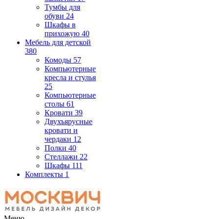
Тумбы для
обуви
24
Шкафы в
прихожую
40
Мебель для детской
380
Комоды
57
Компьютерные
кресла и стулья
25
Компьютерные
столы
61
Кровати
39
Двухъярусные
кровати и
чердаки
12
Полки
40
Стеллажи
22
Шкафы
111
Комплекты
1
Меню