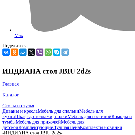
Max
Поделиться
ИНДИАНА стол JBIU 2d2s
Главная
-
Каталог
-
Столы и стулья
Диваны и кресла
Мебель для спальни
Мебель для
кухни
Шкафы, стеллажи, полки
Мебель для гостиной
Комоды и
тумбы
Мебель для прихожей
Мебель для
детской
Комплектующие
Лучшая цена
Комплекты
Новинки
-
ИНДИАНА стол JBIU 2d2s
-