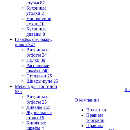
стулья
87
Кухонные
уголки
2
Наполнение
кухни
10
Кухонные
диваны
8
Шкафы, стеллажи,
полки
347
Витрины и
буфеты
24
Полки
39
Распашные
шкафы
240
Стеллажи
25
Шкафы-купе
25
Мебель для гостиной
Ка
635
Витрины и
О компании
буфеты
25
Диваны
155
Политика
Журнальные
Правила
столы
16
торговли
Книжные
Правила
шкафы
4