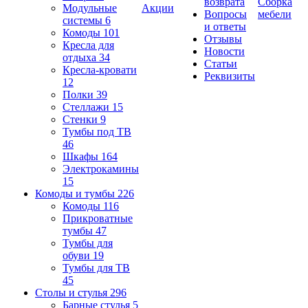
возврата
Сборка
Модульные
Акции
Вопросы
мебели
системы
6
и ответы
Комоды
101
Отзывы
Кресла для
Новости
отдыха
34
Статьи
Кресла-кровати
Реквизиты
12
Полки
39
Стеллажи
15
Стенки
9
Тумбы под ТВ
46
Шкафы
164
Электрокамины
15
Комоды и тумбы
226
Комоды
116
Прикроватные
тумбы
47
Тумбы для
обуви
19
Тумбы для ТВ
45
Столы и стулья
296
Барные стулья
5