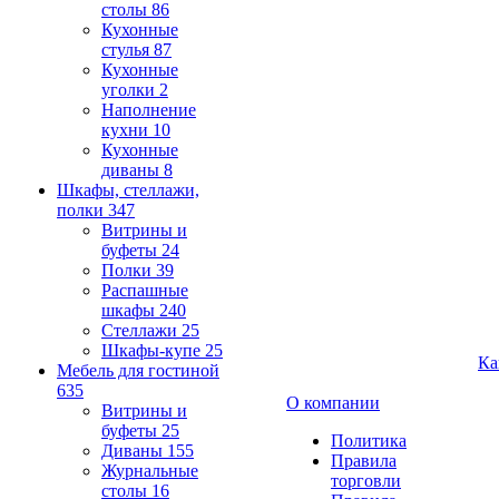
столы
86
Кухонные
стулья
87
Кухонные
уголки
2
Наполнение
кухни
10
Кухонные
диваны
8
Шкафы, стеллажи,
полки
347
Витрины и
буфеты
24
Полки
39
Распашные
шкафы
240
Стеллажи
25
Шкафы-купе
25
Ка
Мебель для гостиной
635
О компании
Витрины и
буфеты
25
Политика
Диваны
155
Правила
Журнальные
торговли
столы
16