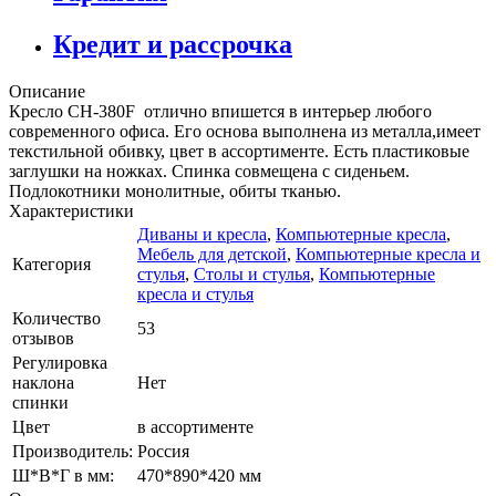
Кредит и рассрочка
Описание
Кресло CH-380F отлично впишется в интерьер любого
современного офиса. Его основа выполнена из металла,имеет
текстильной обивку, цвет в ассортименте. Есть пластиковые
заглушки на ножках. Спинка совмещена с сиденьем.
Подлокотники монолитные, обиты тканью.
Характеристики
Диваны и кресла
,
Компьютерные кресла
,
Мебель для детской
,
Компьютерные кресла и
Категория
стулья
,
Столы и стулья
,
Компьютерные
кресла и стулья
Количество
53
отзывов
Регулировка
наклона
Нет
спинки
Цвет
в ассортименте
Производитель:
Россия
Ш*В*Г в мм:
470*890*420 мм