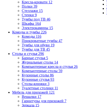
Кресла-кровати
12
Полки
39
Стеллажи
15
Стенки
9
Тумбы под ТВ
46
Шкафы
164
Электрокамины
15
Комоды и тумбы
226
Комоды
116
Прикроватные тумбы
47
Тумбы для обуви
19
Тумбы для ТВ
45
Столы и стулья
296
Барные стулья
5
Журнальные столы
14
Компьютерные кресла и стулья
26
Компьютерные столы
59
Кухонные столы
86
Кухонные стулья
93
Столы-книжки
3
Туалетные столики
11
Мебель для прихожей
121
Вешалки
17
Гарнитуры для прихожей
7
Зеркала
15