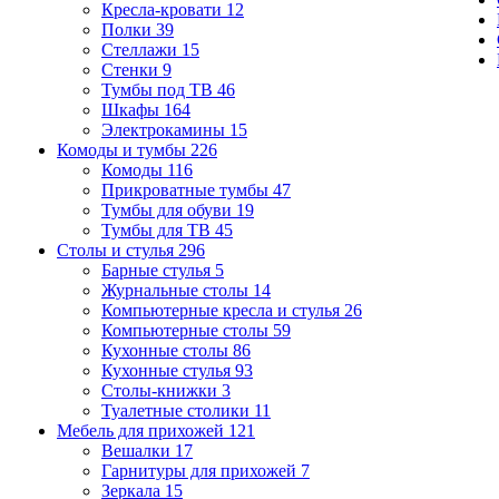
Кресла-кровати
12
Полки
39
Стеллажи
15
Стенки
9
Тумбы под ТВ
46
Шкафы
164
Электрокамины
15
Комоды и тумбы
226
Комоды
116
Прикроватные тумбы
47
Тумбы для обуви
19
Тумбы для ТВ
45
Столы и стулья
296
Барные стулья
5
Журнальные столы
14
Компьютерные кресла и стулья
26
Компьютерные столы
59
Кухонные столы
86
Кухонные стулья
93
Столы-книжки
3
Туалетные столики
11
Мебель для прихожей
121
Вешалки
17
Гарнитуры для прихожей
7
Зеркала
15