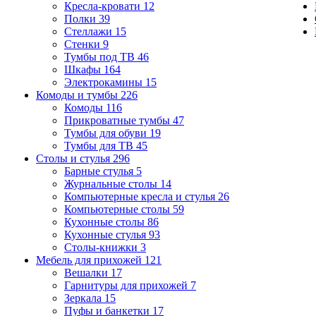
Кресла-кровати
12
Полки
39
Стеллажи
15
Стенки
9
Тумбы под ТВ
46
Шкафы
164
Электрокамины
15
Комоды и тумбы
226
Комоды
116
Прикроватные тумбы
47
Тумбы для обуви
19
Тумбы для ТВ
45
Столы и стулья
296
Барные стулья
5
Журнальные столы
14
Компьютерные кресла и стулья
26
Компьютерные столы
59
Кухонные столы
86
Кухонные стулья
93
Столы-книжки
3
Мебель для прихожей
121
Вешалки
17
Гарнитуры для прихожей
7
Зеркала
15
Пуфы и банкетки
17