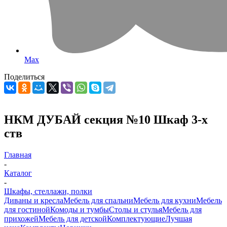
Max
Поделиться
НКМ ДУБАЙ секция №10 Шкаф 3-х
ств
Главная
-
Каталог
-
Шкафы, стеллажи, полки
Диваны и кресла
Мебель для спальни
Мебель для кухни
Мебель
для гостиной
Комоды и тумбы
Столы и стулья
Мебель для
прихожей
Мебель для детской
Комплектующие
Лучшая