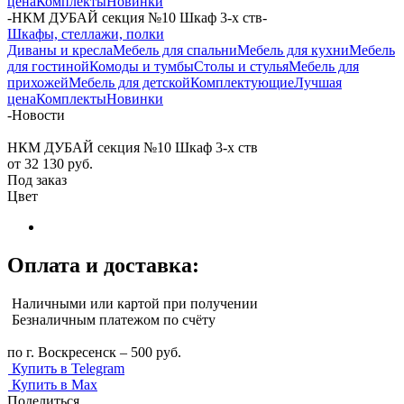
цена
Комплекты
Новинки
-
НКМ ДУБАЙ секция №10 Шкаф 3-х ств
-
Шкафы, стеллажи, полки
Диваны и кресла
Мебель для спальни
Мебель для кухни
Мебель
для гостиной
Комоды и тумбы
Столы и стулья
Мебель для
прихожей
Мебель для детской
Комплектующие
Лучшая
цена
Комплекты
Новинки
-
Новости
НКМ ДУБАЙ секция №10 Шкаф 3-х ств
от
32 130 руб.
Под заказ
Цвет
Оплата и доставка:
Наличными или картой при получении
Безналичным платежом по счёту
по г. Воскресенск – 500 руб.
Купить в Telegram
Купить в Max
Поделиться