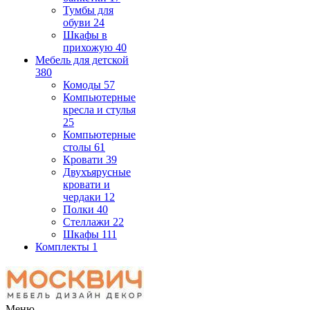
Тумбы для
обуви
24
Шкафы в
прихожую
40
Мебель для детской
380
Комоды
57
Компьютерные
кресла и стулья
25
Компьютерные
столы
61
Кровати
39
Двухъярусные
кровати и
чердаки
12
Полки
40
Стеллажи
22
Шкафы
111
Комплекты
1
Меню