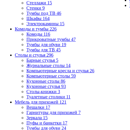
Стеллажи
15
Стенки
9
Тумбы под ТВ
46
Шкафы
164
Электрокамины
15
Комоды и тумбы
226
Комоды
116
Прикроватные тумбы
47
Тумбы для обуви
19
Тумбы для ТВ
45
Столы и стулья
296
Барные стулья
5
Журнальные столы
14
Компьютерные кресла и стулья
26
Компьютерные столы
59
Кухонные столы
86
Кухонные стулья
93
Столы-книжки
3
Туалетные столики
11
Мебель для прихожей
121
Вешалки
17
Гарнитуры для прихожей
7
Зеркала
15
Пуфы и банкетки
17
Тумбы для обуви
24