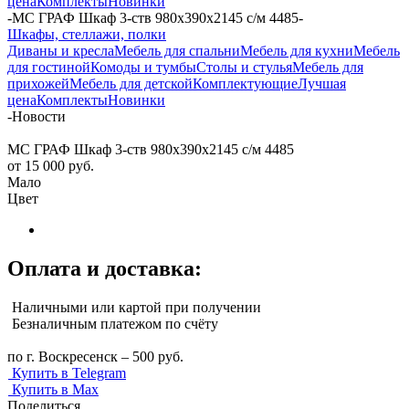
цена
Комплекты
Новинки
-
МС ГРАФ Шкаф 3-ств 980х390х2145 с/м 4485
-
Шкафы, стеллажи, полки
Диваны и кресла
Мебель для спальни
Мебель для кухни
Мебель
для гостиной
Комоды и тумбы
Столы и стулья
Мебель для
прихожей
Мебель для детской
Комплектующие
Лучшая
цена
Комплекты
Новинки
-
Новости
МС ГРАФ Шкаф 3-ств 980х390х2145 с/м 4485
от
15 000 руб.
Мало
Цвет
Оплата и доставка:
Наличными или картой при получении
Безналичным платежом по счёту
по г. Воскресенск – 500 руб.
Купить в Telegram
Купить в Max
Поделиться