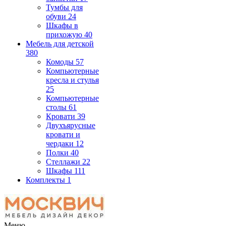
Тумбы для
обуви
24
Шкафы в
прихожую
40
Мебель для детской
380
Комоды
57
Компьютерные
кресла и стулья
25
Компьютерные
столы
61
Кровати
39
Двухъярусные
кровати и
чердаки
12
Полки
40
Стеллажи
22
Шкафы
111
Комплекты
1
Меню