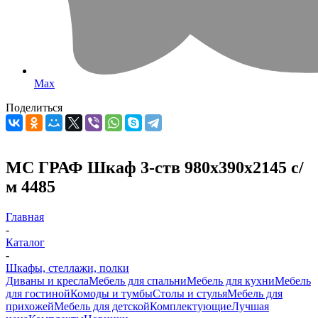
Max
Поделиться
МС ГРАФ Шкаф 3-ств 980х390х2145 с/
м 4485
Главная
-
Каталог
-
Шкафы, стеллажи, полки
Диваны и кресла
Мебель для спальни
Мебель для кухни
Мебель
для гостиной
Комоды и тумбы
Столы и стулья
Мебель для
прихожей
Мебель для детской
Комплектующие
Лучшая