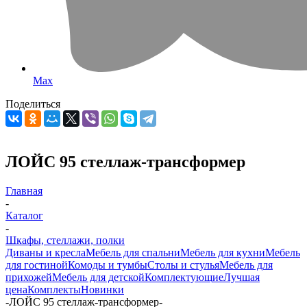
Max
Поделиться
ЛОЙС 95 стеллаж-трансформер
Главная
-
Каталог
-
Шкафы, стеллажи, полки
Диваны и кресла
Мебель для спальни
Мебель для кухни
Мебель
для гостиной
Комоды и тумбы
Столы и стулья
Мебель для
прихожей
Мебель для детской
Комплектующие
Лучшая
цена
Комплекты
Новинки
-
ЛОЙС 95 стеллаж-трансформер
-