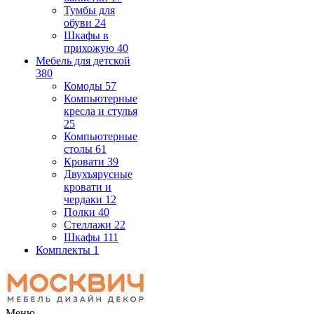
Тумбы для
обуви
24
Шкафы в
прихожую
40
Мебель для детской
380
Комоды
57
Компьютерные
кресла и стулья
25
Компьютерные
столы
61
Кровати
39
Двухъярусные
кровати и
чердаки
12
Полки
40
Стеллажи
22
Шкафы
111
Комплекты
1
Меню