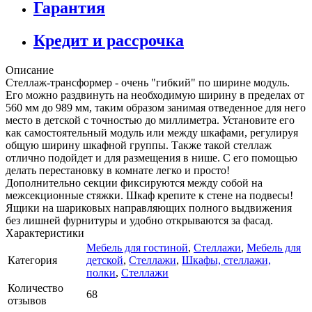
Гарантия
Кредит и рассрочка
Описание
Стеллаж-трансформер - очень "гибкий" по ширине модуль.
Его можно раздвинуть на необходимую ширину в пределах от
560 мм до 989 мм, таким образом занимая отведенное для него
место в детской с точностью до миллиметра. Установите его
как самостоятельный модуль или между шкафами, регулируя
общую ширину шкафной группы. Также такой стеллаж
отлично подойдет и для размещения в нише. С его помощью
делать перестановку в комнате легко и просто!
Дополнительно секции фиксируются между собой на
межсекционные стяжки. Шкаф крепите к стене на подвесы!
Ящики на шариковых направляющих полного выдвижения
без лишней фурнитуры и удобно открываются за фасад.
Характеристики
Мебель для гостиной
,
Стеллажи
,
Мебель для
Категория
детской
,
Стеллажи
,
Шкафы, стеллажи,
полки
,
Стеллажи
Количество
68
отзывов