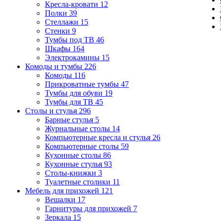
Кресла-кровати
12
Полки
39
Стеллажи
15
Стенки
9
Тумбы под ТВ
46
Шкафы
164
Электрокамины
15
Комоды и тумбы
226
Комоды
116
Прикроватные тумбы
47
Тумбы для обуви
19
Тумбы для ТВ
45
Столы и стулья
296
Барные стулья
5
Журнальные столы
14
Компьютерные кресла и стулья
26
Компьютерные столы
59
Кухонные столы
86
Кухонные стулья
93
Столы-книжки
3
Туалетные столики
11
Мебель для прихожей
121
Вешалки
17
Гарнитуры для прихожей
7
Зеркала
15