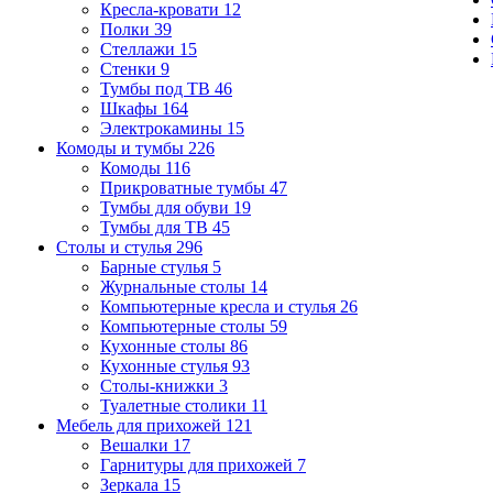
Кресла-кровати
12
Полки
39
Стеллажи
15
Стенки
9
Тумбы под ТВ
46
Шкафы
164
Электрокамины
15
Комоды и тумбы
226
Комоды
116
Прикроватные тумбы
47
Тумбы для обуви
19
Тумбы для ТВ
45
Столы и стулья
296
Барные стулья
5
Журнальные столы
14
Компьютерные кресла и стулья
26
Компьютерные столы
59
Кухонные столы
86
Кухонные стулья
93
Столы-книжки
3
Туалетные столики
11
Мебель для прихожей
121
Вешалки
17
Гарнитуры для прихожей
7
Зеркала
15