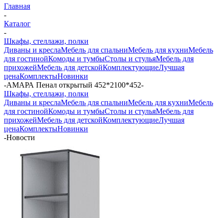
Главная
-
Каталог
-
Шкафы, стеллажи, полки
Диваны и кресла
Мебель для спальни
Мебель для кухни
Мебель
для гостиной
Комоды и тумбы
Столы и стулья
Мебель для
прихожей
Мебель для детской
Комплектующие
Лучшая
цена
Комплекты
Новинки
-
АМАРА Пенал открытый 452*2100*452
-
Шкафы, стеллажи, полки
Диваны и кресла
Мебель для спальни
Мебель для кухни
Мебель
для гостиной
Комоды и тумбы
Столы и стулья
Мебель для
прихожей
Мебель для детской
Комплектующие
Лучшая
цена
Комплекты
Новинки
-
Новости