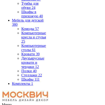
Тумбы для
обуви
24
Шкафы в
прихожую
40
Мебель для детской
380
Комоды
57
Компьютерные
кресла и стулья
25
Компьютерные
столы
61
Кровати
39
Двухъярусные
кровати и
чердаки
12
Полки
40
Стеллажи
22
Шкафы
111
Комплекты
1
Меню