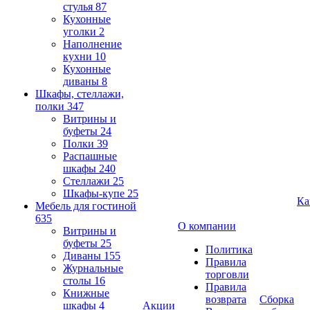
стулья
87
Кухонные
уголки
2
Наполнение
кухни
10
Кухонные
диваны
8
Шкафы, стеллажи,
полки
347
Витрины и
буфеты
24
Полки
39
Распашные
шкафы
240
Стеллажи
25
Шкафы-купе
25
Ка
Мебель для гостиной
635
О компании
Витрины и
буфеты
25
Политика
Диваны
155
Правила
Журнальные
торговли
столы
16
Правила
Книжные
возврата
Сборка
шкафы
4
Акции