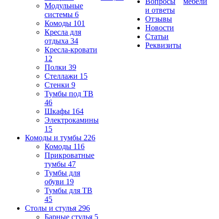
Вопросы
мебели
Модульные
и ответы
системы
6
Отзывы
Комоды
101
Новости
Кресла для
Статьи
отдыха
34
Реквизиты
Кресла-кровати
12
Полки
39
Стеллажи
15
Стенки
9
Тумбы под ТВ
46
Шкафы
164
Электрокамины
15
Комоды и тумбы
226
Комоды
116
Прикроватные
тумбы
47
Тумбы для
обуви
19
Тумбы для ТВ
45
Столы и стулья
296
Барные стулья
5