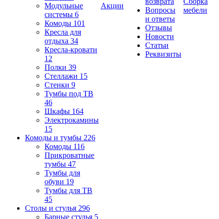
возврата
Сборка
Модульные
Акции
Вопросы
мебели
системы
6
и ответы
Комоды
101
Отзывы
Кресла для
Новости
отдыха
34
Статьи
Кресла-кровати
Реквизиты
12
Полки
39
Стеллажи
15
Стенки
9
Тумбы под ТВ
46
Шкафы
164
Электрокамины
15
Комоды и тумбы
226
Комоды
116
Прикроватные
тумбы
47
Тумбы для
обуви
19
Тумбы для ТВ
45
Столы и стулья
296
Барные стулья
5