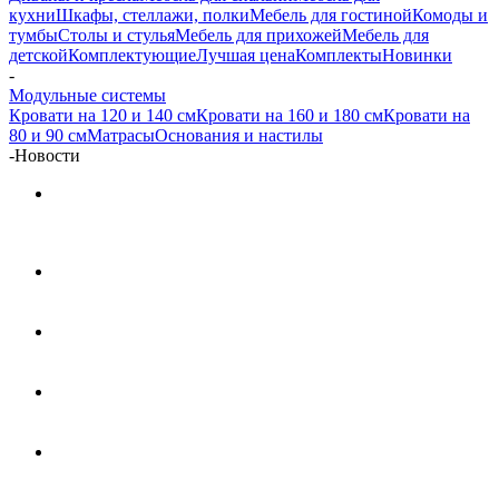
кухни
Шкафы, стеллажи, полки
Мебель для гостиной
Комоды и
тумбы
Столы и стулья
Мебель для прихожей
Мебель для
детской
Комплектующие
Лучшая цена
Комплекты
Новинки
-
Модульные системы
Кровати на 120 и 140 см
Кровати на 160 и 180 см
Кровати на
80 и 90 см
Матрасы
Основания и настилы
-
Новости