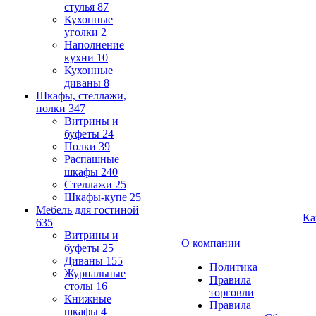
стулья
87
Кухонные
уголки
2
Наполнение
кухни
10
Кухонные
диваны
8
Шкафы, стеллажи,
полки
347
Витрины и
буфеты
24
Полки
39
Распашные
шкафы
240
Стеллажи
25
Шкафы-купе
25
Мебель для гостиной
Ка
635
Витрины и
О компании
буфеты
25
Диваны
155
Политика
Журнальные
Правила
столы
16
торговли
Книжные
Правила
шкафы
4