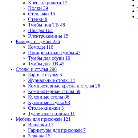
Кресла-кровати
12
Полки
39
Стеллажи
15
Стенки
9
Тумбы под ТВ
46
Шкафы
164
Электрокамины
15
Комоды и тумбы
226
Комоды
116
Прикроватные тумбы
47
Тумбы для обуви
19
Тумбы для ТВ
45
Столы и стулья
296
Барные стулья
5
Журнальные столы
14
Компьютерные кресла и стулья
26
Компьютерные столы
59
Кухонные столы
86
Кухонные стулья
93
Столы-книжки
3
Туалетные столики
11
Мебель для прихожей
121
Вешалки
17
Гарнитуры для прихожей
7
Зеркала
15