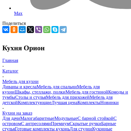
Max
Поделиться
Кухня Орион
Главная
-
Каталог
-
Мебель для кухни
Диваны и кресла
Мебель для спальни
Мебель для
кухни
Шкафы, стеллажи, полки
Мебель для гостиной
Комоды и
тумбы
Столы и стулья
Мебель для прихожей
Мебель для
детской
Комплектующие
Лучшая цена
Комплекты
Новинки
-
Кухни на заказ
Для дачи
Малогабаритные
Модульные
С барной стойкой
С
островом
С антресолями
Премиум
Скрытые ручки
Барные
стулья
Готовые комплекты кухонь
Для студии
Кухонные