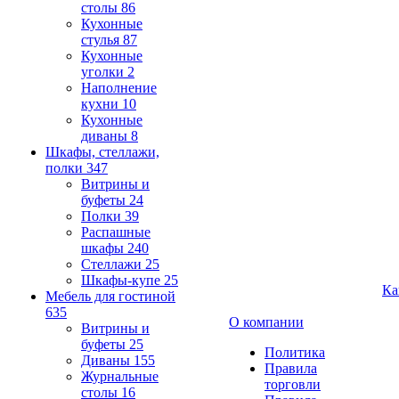
столы
86
Кухонные
стулья
87
Кухонные
уголки
2
Наполнение
кухни
10
Кухонные
диваны
8
Шкафы, стеллажи,
полки
347
Витрины и
буфеты
24
Полки
39
Распашные
шкафы
240
Стеллажи
25
Шкафы-купе
25
Ка
Мебель для гостиной
635
О компании
Витрины и
буфеты
25
Политика
Диваны
155
Правила
Журнальные
торговли
столы
16