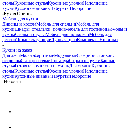
столы
Кухонные стулья
Кухонные уголки
Наполнение
кухни
Кухонные диваны
Табуреты
Недорогие
-
Кухня Орион
-
Мебель для кухни
Диваны и кресла
Мебель для спальни
Мебель для
кухни
Шкафы, стеллажи, полки
Мебель для гостиной
Комоды и
тумбы
Столы и стулья
Мебель для прихожей
Мебель для
детской
Комплектующие
Лучшая цена
Комплекты
Новинки
-
Кухни на заказ
Для дачи
Малогабаритные
Модульные
С барной стойкой
С
островом
С антресолями
Премиум
Скрытые ручки
Барные
стулья
Готовые комплекты кухонь
Для студии
Кухонные
столы
Кухонные стулья
Кухонные уголки
Наполнение
кухни
Кухонные диваны
Табуреты
Недорогие
-
Новости