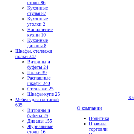
столы
86
Кухонные
стулья
87
Кухонные
уголки
2
Наполнение
кухни
10
Кухонные
диваны
8
Шкафы, стеллажи,
полки
347
Витрины и
буфеты
24
Полки
39
Распашные
шкафы
240
Стеллажи
25
Шкафы-купе
25
Ка
Мебель для гостиной
635
О компании
Витрины и
буфеты
25
Политика
Диваны
155
Правила
Журнальные
торговли
столы
16