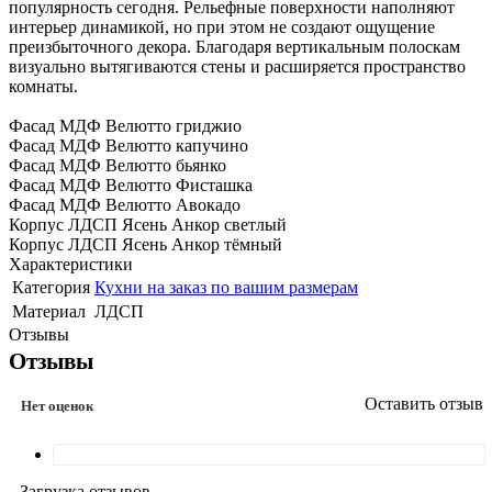
популярность сегодня. Рельефные поверхности наполняют
интерьер динамикой, но при этом не создают ощущение
преизбыточного декора. Благодаря вертикальным полоскам
визуально вытягиваются стены и расширяется пространство
комнаты.
Фасад МДФ Велютто гриджио
Фасад МДФ Велютто капучино
Фасад МДФ Велютто бьянко
Фасад МДФ Велютто Фисташка
Фасад МДФ Велютто Авокадо
Корпус ЛДСП Ясень Анкор светлый
Корпус ЛДСП Ясень Анкор тёмный
Характеристики
Категория
Кухни на заказ по вашим размерам
Материал
ЛДСП
Отзывы
Отзывы
Оставить отзыв
Нет оценок
Загрузка отзывов...