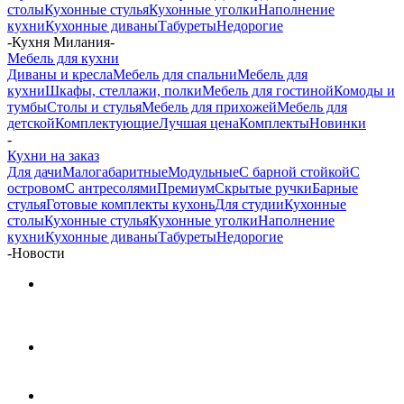
столы
Кухонные стулья
Кухонные уголки
Наполнение
кухни
Кухонные диваны
Табуреты
Недорогие
-
Кухня Милания
-
Мебель для кухни
Диваны и кресла
Мебель для спальни
Мебель для
кухни
Шкафы, стеллажи, полки
Мебель для гостиной
Комоды и
тумбы
Столы и стулья
Мебель для прихожей
Мебель для
детской
Комплектующие
Лучшая цена
Комплекты
Новинки
-
Кухни на заказ
Для дачи
Малогабаритные
Модульные
С барной стойкой
С
островом
С антресолями
Премиум
Скрытые ручки
Барные
стулья
Готовые комплекты кухонь
Для студии
Кухонные
столы
Кухонные стулья
Кухонные уголки
Наполнение
кухни
Кухонные диваны
Табуреты
Недорогие
-
Новости