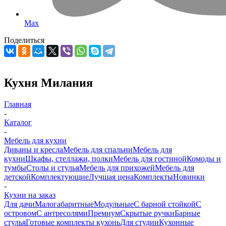
Max
Поделиться
Кухня Милания
Главная
-
Каталог
-
Мебель для кухни
Диваны и кресла
Мебель для спальни
Мебель для
кухни
Шкафы, стеллажи, полки
Мебель для гостиной
Комоды и
тумбы
Столы и стулья
Мебель для прихожей
Мебель для
детской
Комплектующие
Лучшая цена
Комплекты
Новинки
-
Кухни на заказ
Для дачи
Малогабаритные
Модульные
С барной стойкой
С
островом
С антресолями
Премиум
Скрытые ручки
Барные
стулья
Готовые комплекты кухонь
Для студии
Кухонные