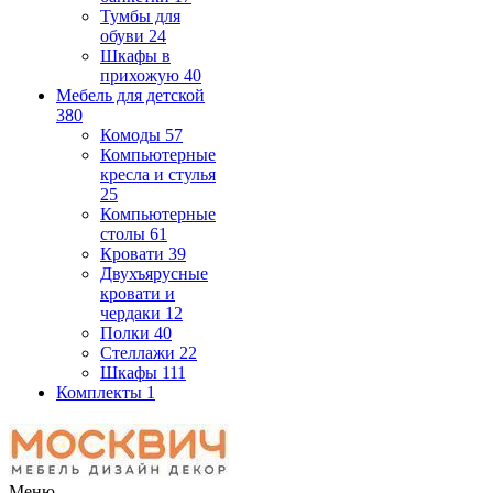
Тумбы для
обуви
24
Шкафы в
прихожую
40
Мебель для детской
380
Комоды
57
Компьютерные
кресла и стулья
25
Компьютерные
столы
61
Кровати
39
Двухъярусные
кровати и
чердаки
12
Полки
40
Стеллажи
22
Шкафы
111
Комплекты
1
Меню