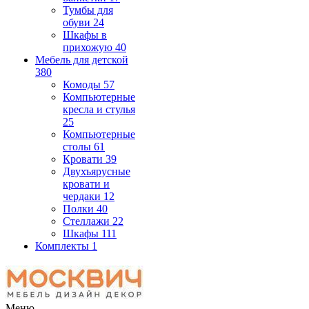
Тумбы для
обуви
24
Шкафы в
прихожую
40
Мебель для детской
380
Комоды
57
Компьютерные
кресла и стулья
25
Компьютерные
столы
61
Кровати
39
Двухъярусные
кровати и
чердаки
12
Полки
40
Стеллажи
22
Шкафы
111
Комплекты
1
Меню