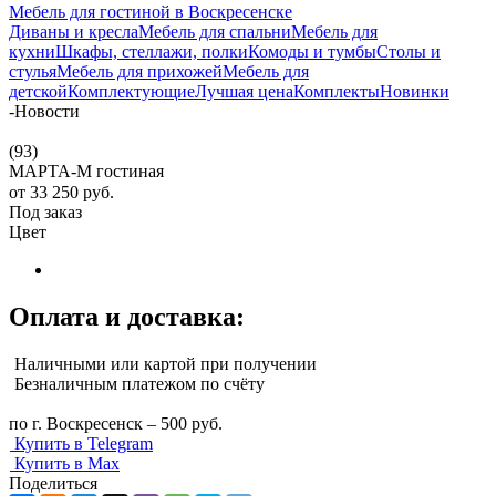
Мебель для гостиной в Воскресенске
Диваны и кресла
Мебель для спальни
Мебель для
кухни
Шкафы, стеллажи, полки
Комоды и тумбы
Столы и
стулья
Мебель для прихожей
Мебель для
детской
Комплектующие
Лучшая цена
Комплекты
Новинки
-
Новости
(93)
МАРТА-М гостиная
от
33 250 руб.
Под заказ
Цвет
Оплата и доставка:
Наличными или картой при получении
Безналичным платежом по счёту
по г. Воскресенск – 500 руб.
Купить в Telegram
Купить в Max
Поделиться