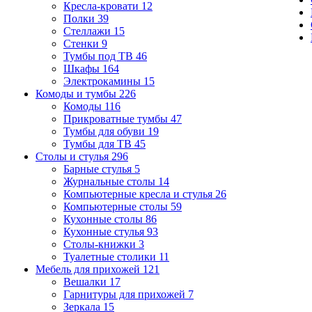
Кресла-кровати
12
Полки
39
Стеллажи
15
Стенки
9
Тумбы под ТВ
46
Шкафы
164
Электрокамины
15
Комоды и тумбы
226
Комоды
116
Прикроватные тумбы
47
Тумбы для обуви
19
Тумбы для ТВ
45
Столы и стулья
296
Барные стулья
5
Журнальные столы
14
Компьютерные кресла и стулья
26
Компьютерные столы
59
Кухонные столы
86
Кухонные стулья
93
Столы-книжки
3
Туалетные столики
11
Мебель для прихожей
121
Вешалки
17
Гарнитуры для прихожей
7
Зеркала
15