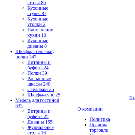
столы
86
Кухонные
стулья
87
Кухонные
уголки
2
Наполнение
кухни
10
Кухонные
диваны
8
Шкафы, стеллажи,
полки
347
Витрины и
буфеты
24
Полки
39
Распашные
шкафы
240
Стеллажи
25
Шкафы-купе
25
Ка
Мебель для гостиной
635
О компании
Витрины и
буфеты
25
Политика
Диваны
155
Правила
Журнальные
торговли
столы
16