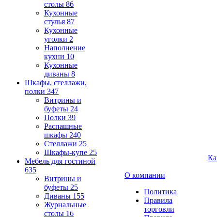
столы
86
Кухонные
стулья
87
Кухонные
уголки
2
Наполнение
кухни
10
Кухонные
диваны
8
Шкафы, стеллажи,
полки
347
Витрины и
буфеты
24
Полки
39
Распашные
шкафы
240
Стеллажи
25
Шкафы-купе
25
Ка
Мебель для гостиной
635
О компании
Витрины и
буфеты
25
Политика
Диваны
155
Правила
Журнальные
торговли
столы
16