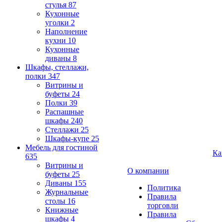
стулья
87
Кухонные
уголки
2
Наполнение
кухни
10
Кухонные
диваны
8
Шкафы, стеллажи,
полки
347
Витрины и
буфеты
24
Полки
39
Распашные
шкафы
240
Стеллажи
25
Шкафы-купе
25
Мебель для гостиной
Ка
635
Витрины и
О компании
буфеты
25
Диваны
155
Политика
Журнальные
Правила
столы
16
торговли
Книжные
Правила
шкафы
4