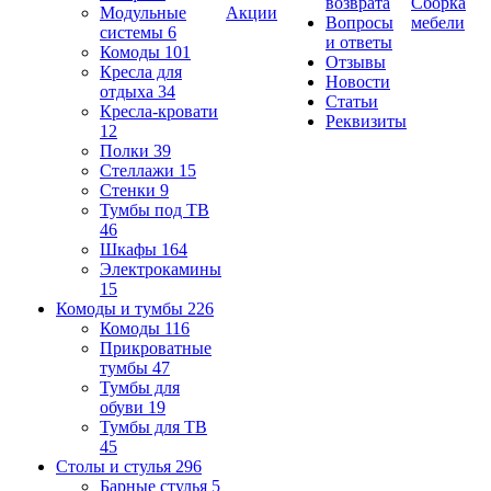
возврата
Сборка
Модульные
Акции
Вопросы
мебели
системы
6
и ответы
Комоды
101
Отзывы
Кресла для
Новости
отдыха
34
Статьи
Кресла-кровати
Реквизиты
12
Полки
39
Стеллажи
15
Стенки
9
Тумбы под ТВ
46
Шкафы
164
Электрокамины
15
Комоды и тумбы
226
Комоды
116
Прикроватные
тумбы
47
Тумбы для
обуви
19
Тумбы для ТВ
45
Столы и стулья
296
Барные стулья
5