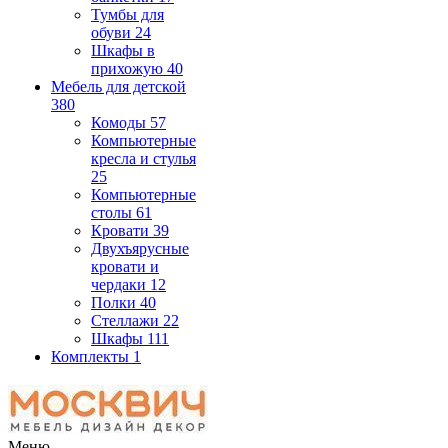
Тумбы для
обуви
24
Шкафы в
прихожую
40
Мебель для детской
380
Комоды
57
Компьютерные
кресла и стулья
25
Компьютерные
столы
61
Кровати
39
Двухъярусные
кровати и
чердаки
12
Полки
40
Стеллажи
22
Шкафы
111
Комплекты
1
Меню