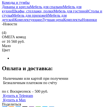
Комоды и тумбы
Диваны и кресла
Мебель для спальни
Мебель для
кухни
Шкафы, стеллажи, полки
Мебель для гостиной
Столы и
стулья
Мебель для прихожей
Мебель для
детской
Комплектующие
Лучшая цена
Комплекты
Новинки
-
Новости
(4)
ОМЕГА комод
от
16 560 руб.
Мало
Цвет
Оплата и доставка:
Наличными или картой при получении
Безналичным платежом по счёту
по г. Воскресенск – 500 руб.
Купить в Telegram
Купить в Max
Поделиться