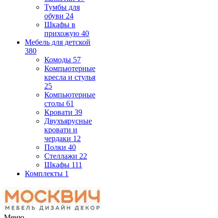
Тумбы для
обуви
24
Шкафы в
прихожую
40
Мебель для детской
380
Комоды
57
Компьютерные
кресла и стулья
25
Компьютерные
столы
61
Кровати
39
Двухъярусные
кровати и
чердаки
12
Полки
40
Стеллажи
22
Шкафы
111
Комплекты
1
Меню