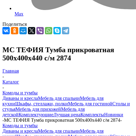
Max
Поделиться
МС ТЕФИЯ Тумба прикроватная
500х400х440 с/м 2874
Главная
-
Каталог
-
Комоды и тумбы
Диваны и кресла
Мебель для спальни
Мебель для
кухни
Шкафы, стеллажи, полки
Мебель для гостиной
Столы и
стулья
Мебель для прихожей
Мебель для
детской
Комплектующие
Лучшая цена
Комплекты
Новинки
-
МС ТЕФИЯ Тумба прикроватная 500х400х440 с/м 2874
-
Комоды и тумбы
Диваны и кресла
Мебель для спальни
Мебель для