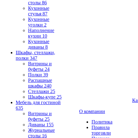
столы
86
Кухонные
стулья
87
Кухонные
уголки
2
Наполнение
кухни
10
Кухонные
диваны
8
Шкафы, стеллажи,
полки
347
Витрины и
буфеты
24
Полки
39
Распашные
шкафы
240
Стеллажи
25
Шкафы-купе
25
Ка
Мебель для гостиной
635
О компании
Витрины и
буфеты
25
Политика
Диваны
155
Правила
Журнальные
торговли
столы
16