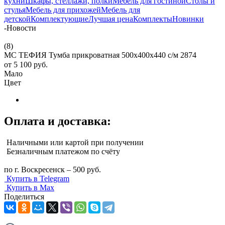
кухни
Шкафы, стеллажи, полки
Мебель для гостиной
Столы и
стулья
Мебель для прихожей
Мебель для
детской
Комплектующие
Лучшая цена
Комплекты
Новинки
-
Новости
(8)
МС ТЕФИЯ Тумба прикроватная 500х400х440 с/м 2874
от
5 100 руб.
Мало
Цвет
Оплата и доставка:
Наличными или картой при получении
Безналичным платежом по счёту
по г. Воскресенск – 500 руб.
Купить в Telegram
Купить в Max
Поделиться