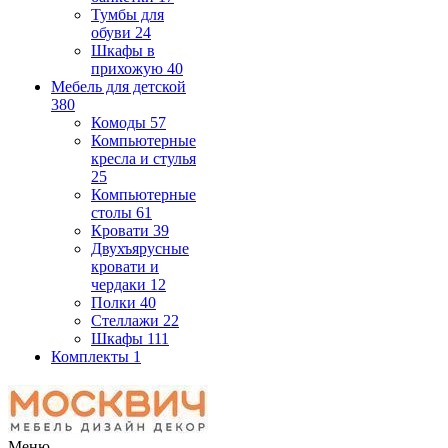
Тумбы для
обуви
24
Шкафы в
прихожую
40
Мебель для детской
380
Комоды
57
Компьютерные
кресла и стулья
25
Компьютерные
столы
61
Кровати
39
Двухъярусные
кровати и
чердаки
12
Полки
40
Стеллажи
22
Шкафы
111
Комплекты
1
Меню