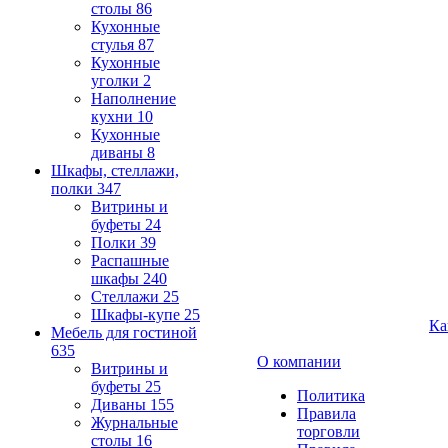
столы
86
Кухонные
стулья
87
Кухонные
уголки
2
Наполнение
кухни
10
Кухонные
диваны
8
Шкафы, стеллажи,
полки
347
Витрины и
буфеты
24
Полки
39
Распашные
шкафы
240
Стеллажи
25
Шкафы-купе
25
Ка
Мебель для гостиной
635
О компании
Витрины и
буфеты
25
Политика
Диваны
155
Правила
Журнальные
торговли
столы
16